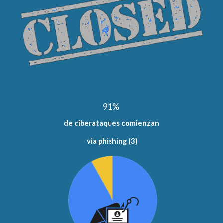
91% 
de ciberataques comienzan
 via phishing (3)